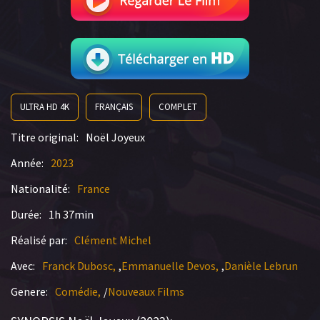
ULTRA HD 4K
FRANÇAIS
COMPLET
Titre original:
Noël Joyeux
Année:
2023
Nationalité:
France
Durée:
1h 37min
Réalisé par:
Clément Michel
Avec:
Franck Dubosc
,
Emmanuelle Devos
,
Danièle Lebrun
Genere:
Comédie
/
Nouveaux Films